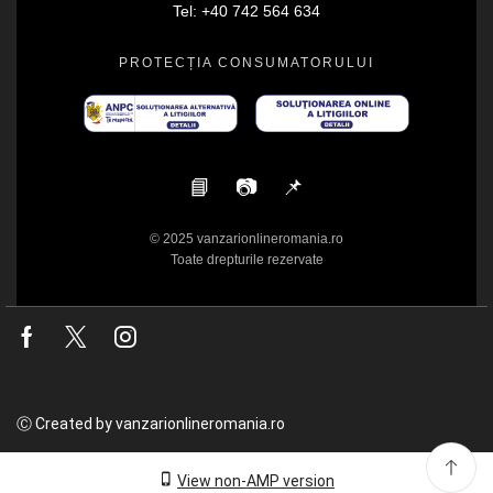
Tel: +40 742 564 634
PROTECȚIA CONSUMATORULUI
📘
📷
📌
© 2025 vanzarionlineromania.ro
Toate drepturile rezervate
Facebook
Twitter
Instagram
Ⓒ Created by vanzarionlineromania.ro
View non-AMP version