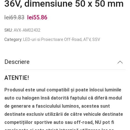
36V, dimensiune 50 x 50 mm
lei
69.83
Prețul
lei
55.86
Prețul
inițial
curent
SKU:
AVX-AM02432
a
este:
Category:
LED-uri si Proiectoare Off-Road, ATV, SSV
fost:
lei55.86.
lei69.83.
Descriere
ATENTIE!
Produsul este unul compatibil și poate înlocui luminile
auto cu halogen însă datorită faptului că diferă modul
de generare a fasciculului luminos, acestea sunt
destinate exclusiv utilizării de către vehicule destinate
competițiilor sportive auto sau off-road, NU pot fi