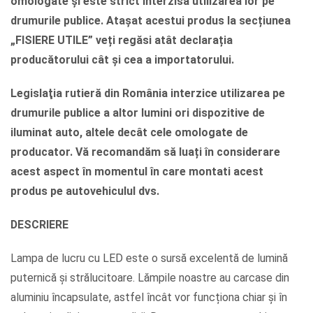
omologate și este strict interzisă utilizarea lor pe
drumurile publice. Atașat acestui produs la secțiunea
„FISIERE UTILE” veți regăsi atât declarația
producătorului cât și cea a importatorului.
Legislaţia rutieră din România interzice utilizarea pe
drumurile publice a altor lumini ori dispozitive de
iluminat auto, altele decât cele omologate de
producator. Vă recomandăm să luați în considerare
acest aspect în momentul în care montati acest
produs pe autovehiculul dvs.
DESCRIERE
Lampa de lucru cu LED este o sursă excelentă de lumină
puternică și strălucitoare. Lămpile noastre au carcase din
aluminiu încapsulate, astfel încât vor funcționa chiar și în