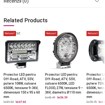
Recenzii (0)
Related Products
Stoc
epuizat
Reduceri!
Reduceri!
Reduceri!
Proiector LED pentru
Proiector LED pentru
Proiector L
Off-Road, ATV, SSV,
Off-Road, ATV, SSV,
Off-Road, A
putere 108W, culoare
culoare 6500K, LED
putere 72W,
6500K, tensiune 9-36V,
FLOOD, 27W, tensiune 9 –
6500K, tens
dimensiuni 150 x 95 x 60
36V, diametru Ø110 mm
dimensiuni 1
mm
mm
lei
45.49
Prețul
lei
36.39
Prețul
inițial
curent
lei
59.50
Prețul
lei
47.60
Prețul
lei
78.75
Prețu
lei
63
a
este: