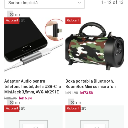
1–12 of 13
Stoc
epuizat
Reduceri!
Reduceri!
Adaptor Audio pentru
Boxa portabila Bluetooth,
telefonul mobil, de la USB-C la
BoomBox Mini cu microfon
MiniJack 3,5mm, AVX-AK291E
lei
91.98
Prețul
lei
73.58
Prețul
inițial
curent
lei
21.05
Prețul
lei
16.84
Prețul
a
este:
Stoc
Stoc
inițial
curent
fost:
lei73.58.
a
este:
epuizat
epuizat
Reduceri!
Reduceri!
lei91.98.
fost:
lei16.84.
lei21.05.