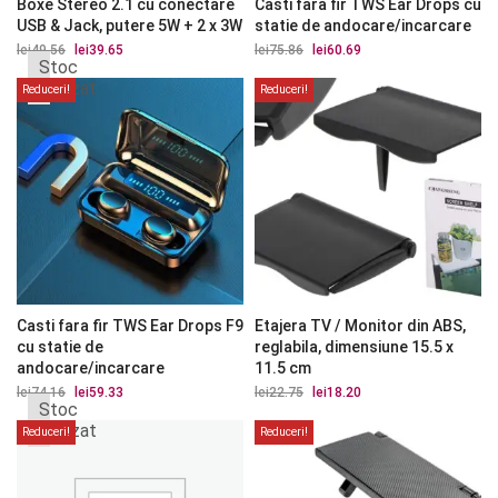
Boxe Stereo 2.1 cu conectare
Casti fara fir TWS Ear Drops cu
USB & Jack, putere 5W + 2 x 3W
statie de andocare/incarcare
lei
49.56
Prețul
lei
39.65
Prețul
lei
75.86
Prețul
lei
60.69
Prețul
Stoc
inițial
curent
inițial
curent
a
este:
a
este:
epuizat
Reduceri!
Reduceri!
fost:
lei39.65.
fost:
lei60.69.
lei49.56.
lei75.86.
Casti fara fir TWS Ear Drops F9
Etajera TV / Monitor din ABS,
cu statie de
reglabila, dimensiune 15.5 x
andocare/incarcare
11.5 cm
lei
74.16
Prețul
lei
59.33
Prețul
lei
22.75
Prețul
lei
18.20
Prețul
Stoc
inițial
curent
inițial
curent
a
este:
a
este:
epuizat
Reduceri!
Reduceri!
fost:
lei59.33.
fost:
lei18.20.
lei74.16.
lei22.75.