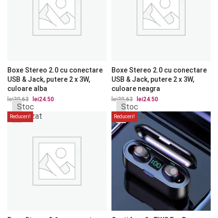
Boxe Stereo 2.0 cu conectare
Boxe Stereo 2.0 cu conectare
USB & Jack, putere 2 x 3W,
USB & Jack, putere 2 x 3W,
culoare alba
culoare neagra
lei
30.63
Prețul
lei
24.50
Prețul
lei
30.63
Prețul
lei
24.50
Prețul
Stoc
Stoc
inițial
curent
inițial
curent
a
este:
a
este:
epuizat
epuizat
Reduceri!
Reduceri!
fost:
lei24.50.
fost:
lei24.50.
lei30.63.
lei30.63.