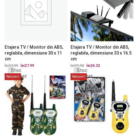
Etajera TV / Monitor din ABS,
Etajera TV / Monitor din ABS,
reglabila, dimensiune 30 x 11
reglabila, dimensiune 33 x 16.5
cm
cm
lei
34.99
Prețul
lei
27.99
Prețul
lei
32.90
Prețul
lei
26.32
Prețul
Stoc
Stoc
inițial
curent
inițial
curent
a
este:
a
este:
epuizat
epuizat
Reduceri!
Reduceri!
fost:
lei27.99.
fost:
lei26.32.
lei34.99.
lei32.90.