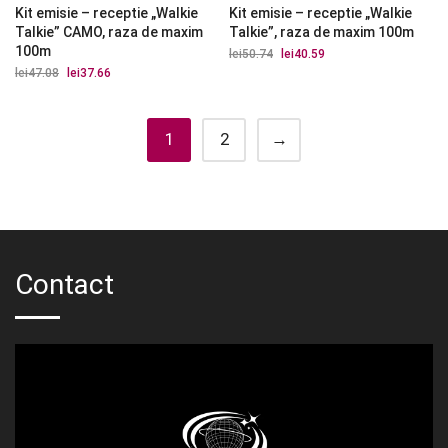
Kit emisie – receptie „Walkie
Kit emisie – receptie „Walkie
Talkie” CAMO, raza de maxim
Talkie”, raza de maxim 100m
100m
lei
50.74
Prețul
lei
40.59
Prețul
inițial
curent
lei
47.08
Prețul
lei
37.66
Prețul
a
este:
inițial
curent
fost:
lei40.59.
a
este:
lei50.74.
fost:
lei37.66.
lei47.08.
1
2
→
Contact