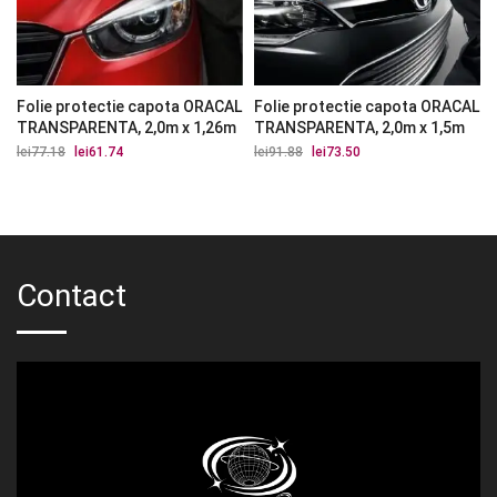
Folie protectie capota ORACAL
Folie protectie capota ORACAL
TRANSPARENTA, 2,0m x 1,26m
TRANSPARENTA, 2,0m x 1,5m
lei
77.18
Prețul
lei
61.74
Prețul
lei
91.88
Prețul
lei
73.50
Prețul
inițial
curent
inițial
curent
a
este:
a
este:
fost:
lei61.74.
fost:
lei73.50.
lei77.18.
lei91.88.
Contact