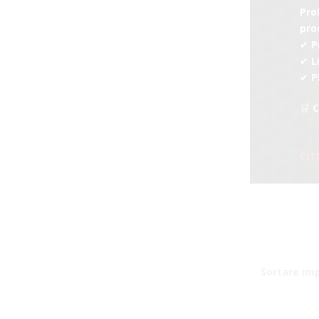
Pro
pro
✔ P
✔ L
✔ P
🛒 
CIT