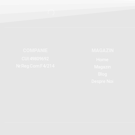
COMPANIE
MAGAZIN
CUI:49809692
Home
Nr.Reg.Com:F4/214
Magazin
Blog
Despre Noi