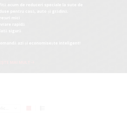
fită acum de reduceri speciale la sute de
duse pentru casă, auto și grădină.
rețuri mici
ivrare rapidă
lată sigură
Comandă azi și economisește inteligent!
EŞTE MAI MULT