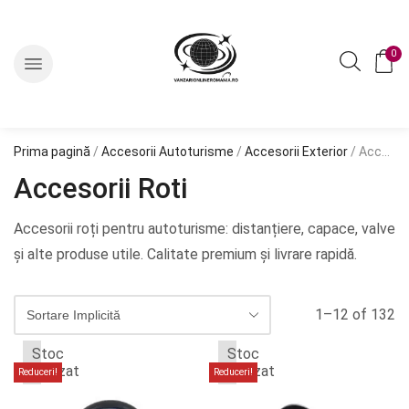
0
Prima pagină
/
Accesorii Autoturisme
/
Accesorii Exterior
/ Accesorii Roti
Accesorii Roti
Accesorii roți pentru autoturisme: distanțiere, capace, valve
și alte produse utile. Calitate premium și livrare rapidă.
1–12 of 132
Stoc
Stoc
epuizat
epuizat
Reduceri!
Reduceri!