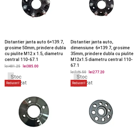
Distantier janta auto 6×139.7,
Distantier janta auto,
grosime 50mm, prindere dubla
dimensiune 6×139.7, grosime
cu piulite M12 x 1.5, diametru
35mm, prindere dubla cu piulite
central 110-67.1
M12x1.5 diametru central 110-
67.1
lei
481.25
Prețul
lei
385.00
Prețul
inițial
curent
lei
346.50
Prețul
lei
277.20
Prețul
a
este:
Stoc
Stoc
inițial
curent
fost:
lei385.00.
a
este:
epuizat
epuizat
Reduceri!
Reduceri!
lei481.25.
fost:
lei277.20.
lei346.50.