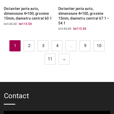
Distantier janta auto,
Distantier janta auto,
dimensiune 4×100, grosime
dimensiune 4×100, grosime
15mm, diametru central 60.1
15mm, diametru central 67.1 –
54.1
lei
144.38
Prețul
lei
115.50
Prețul
inițial
curent
lei
144.38
Prețul
lei
115.50
Prețul
a
este:
inițial
curent
fost:
lei115.50.
a
este:
lei144.38.
fost:
lei115.50.
lei144.38.
1
2
3
4
…
9
10
11
→
Contact