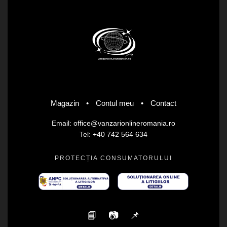
Magazin
•
Contul meu
•
Contact
Email: office@vanzarionlineromania.ro
Tel: +40 742 564 634
PROTECȚIA CONSUMATORULUI
📘
📷
📌