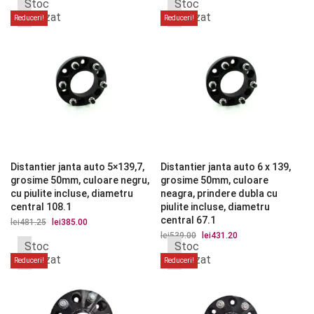
Stoc
Stoc
inițial
curent
inițial
curent
a
este:
a
este:
epuizat
epuizat
Reduceri!
Reduceri!
fost:
lei369.60.
fost:
lei369.60.
lei462.00.
lei462.00.
Distantier janta auto 5×139,7,
Distantier janta auto 6 x 139,
grosime 50mm, culoare negru,
grosime 50mm, culoare
cu piulite incluse, diametru
neagra, prindere dubla cu
central 108.1
piulite incluse, diametru
central 67.1
lei
481.25
Prețul
lei
385.00
Prețul
inițial
curent
lei
539.00
Prețul
lei
431.20
Prețul
a
este:
Stoc
Stoc
inițial
curent
fost:
lei385.00.
a
este:
epuizat
epuizat
Reduceri!
Reduceri!
lei481.25.
fost:
lei431.20.
lei539.00.