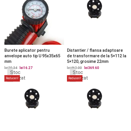
Burete aplicator pentru
Distantier / flansa adaptoare
anvelope auto tip U 95x35x65
de transformare de la 5×112 la
mm
5×120, grosime 22mm
lei
20.34
Prețul
lei
16.27
Prețul
lei
462.00
Prețul
lei
369.60
Prețul
Stoc
Stoc
inițial
curent
inițial
curent
a
este:
a
este:
epuizat
epuizat
Reduceri!
Reduceri!
fost:
lei16.27.
fost:
lei369.60.
lei20.34.
lei462.00.