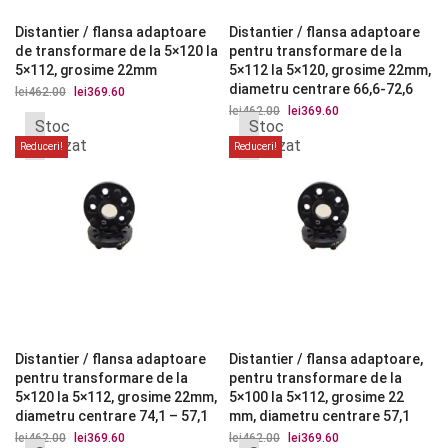
Distantier / flansa adaptoare
Distantier / flansa adaptoare
de transformare de la 5×120 la
pentru transformare de la
5×112, grosime 22mm
5×112 la 5×120, grosime 22mm,
diametru centrare 66,6-72,6
lei
462.00
Prețul
lei
369.60
Prețul
inițial
curent
lei
462.00
Prețul
lei
369.60
Prețul
a
este:
Stoc
Stoc
inițial
curent
fost:
lei369.60.
a
este:
epuizat
epuizat
Reduceri!
Reduceri!
lei462.00.
fost:
lei369.60.
lei462.00.
Distantier / flansa adaptoare
Distantier / flansa adaptoare,
pentru transformare de la
pentru transformare de la
5×120 la 5×112, grosime 22mm,
5×100 la 5×112, grosime 22
diametru centrare 74,1 – 57,1
mm, diametru centrare 57,1
lei
462.00
Prețul
lei
369.60
Prețul
lei
462.00
Prețul
lei
369.60
Prețul