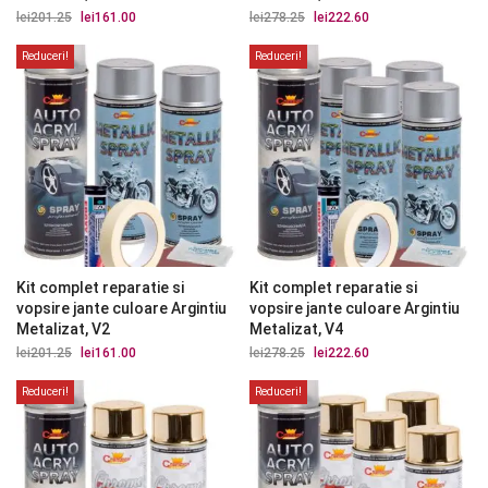
lei
201.25
Prețul
lei
161.00
Prețul
lei
278.25
Prețul
lei
222.60
Prețul
inițial
curent
inițial
curent
a
este:
a
este:
Reduceri!
Reduceri!
fost:
lei161.00.
fost:
lei222.60.
lei201.25.
lei278.25.
Kit complet reparatie si
Kit complet reparatie si
vopsire jante culoare Argintiu
vopsire jante culoare Argintiu
Metalizat, V2
Metalizat, V4
lei
201.25
Prețul
lei
161.00
Prețul
lei
278.25
Prețul
lei
222.60
Prețul
inițial
curent
inițial
curent
a
este:
a
este:
Reduceri!
Reduceri!
fost:
lei161.00.
fost:
lei222.60.
lei201.25.
lei278.25.