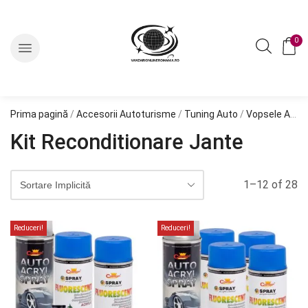
0
Prima pagină
/
Accesorii Autoturisme
/
Tuning Auto
/
Vopsele Auto
Kit Reconditionare Jante
1–12 of 28
Reduceri!
Reduceri!