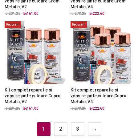
vopsire jante culoare Crom
vopsire jante culoare Crom
Metalic, V2
Metalic, V4
lei
201.25
Prețul
lei
161.00
Prețul
lei
278.25
Prețul
lei
222.60
Prețul
inițial
curent
inițial
curent
a
este:
a
este:
Reduceri!
Reduceri!
fost:
lei161.00.
fost:
lei222.60.
lei201.25.
lei278.25.
Kit complet reparatie si
Kit complet reparatie si
vopsire jante culoare Cupru
vopsire jante culoare Cupru
Metalic, V2
Metalic, V4
lei
201.25
Prețul
lei
161.00
Prețul
lei
278.25
Prețul
lei
222.60
Prețul
inițial
curent
inițial
curent
a
este:
a
este:
fost:
lei161.00.
fost:
lei222.60.
lei201.25.
lei278.25.
1
2
3
→