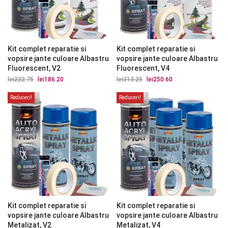
Kit complet reparatie si
Kit complet reparatie si
vopsire jante culoare Albastru
vopsire jante culoare Albastru
Fluorescent, V2
Fluorescent, V4
lei
232.75
Prețul
lei
186.20
Prețul
lei
313.25
Prețul
lei
250.60
Prețul
inițial
curent
inițial
curent
a
este:
a
este:
Reduceri!
Reduceri!
fost:
lei186.20.
fost:
lei250.60.
lei232.75.
lei313.25.
Kit complet reparatie si
Kit complet reparatie si
vopsire jante culoare Albastru
vopsire jante culoare Albastru
Metalizat, V2
Metalizat, V4