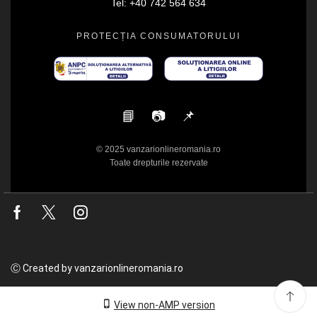
Tel: +40 742 564 634
PROTECȚIA CONSUMATORULUI
📘
📷
📌
© 2025 vanzarionlineromania.ro
Toate drepturile rezervate
Facebook
Twitter
Instagram
Ⓒ Created by vanzarionlineromania.ro
View non-AMP version