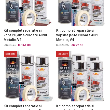
Kit complet reparatie si
Kit complet reparatie si
vopsire jante culoare Auriu
vopsire jante culoare Auriu
Metalic, V2
Metalic, V4
lei
201.25
Prețul
lei
161.00
Prețul
lei
278.25
Prețul
lei
222.60
Prețul
inițial
curent
inițial
curent
a
este:
a
este:
Reduceri!
Reduceri!
fost:
lei161.00.
fost:
lei222.60.
lei201.25.
lei278.25.
Kit complet reparatie si
Kit complet reparatie si