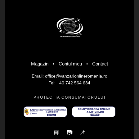
Magazin
•
Contul meu
•
Contact
Email: office@vanzarionlineromania.ro
Tel: +40 742 564 634
PROTECȚIA CONSUMATORULUI
📘
📷
📌