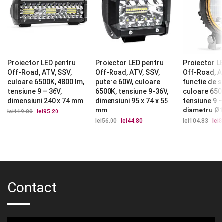
Proiector LED pentru
Proiector LED pentru
Proiector L
Off-Road, ATV, SSV,
Off-Road, ATV, SSV,
Off-Road, A
culoare 6500K, 4800 lm,
putere 60W, culoare
functie de 
tensiune 9 – 36V,
6500K, tensiune 9-36V,
culoare 650
dimensiuni 240 x 74 mm
dimensiuni 95 x 74 x 55
tensiune 9 –
mm
diametru Ø
lei
119.00
Prețul
lei
95.20
Prețul
inițial
curent
lei
56.00
Prețul
lei
44.80
Prețul
lei
104.83
Preț
lei
8
a
este:
inițial
curent
iniți
fost:
lei95.20.
a
este:
a
lei119.00.
fost:
lei44.80.
fost
lei56.00.
lei1
Contact