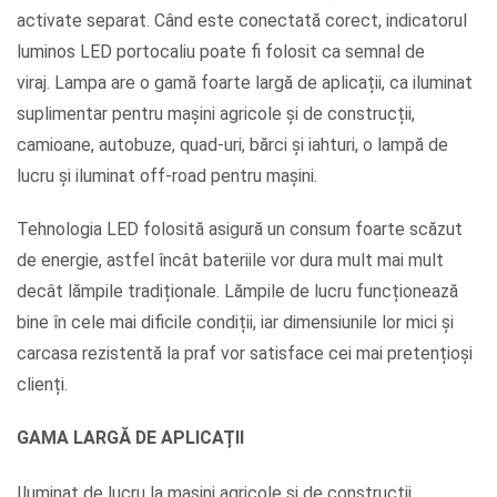
activate separat. Când este conectată corect, indicatorul
luminos LED portocaliu poate fi folosit ca semnal de
viraj. Lampa are o gamă foarte largă de aplicații, ca iluminat
suplimentar pentru mașini agricole și de construcții,
camioane, autobuze, quad-uri, bărci și iahturi, o lampă de
lucru și iluminat off-road pentru mașini.
Tehnologia LED folosită asigură un consum foarte scăzut
de energie, astfel încât bateriile vor dura mult mai mult
decât lămpile tradiționale. Lămpile de lucru funcționează
bine în cele mai dificile condiții, iar dimensiunile lor mici și
carcasa rezistentă la praf vor satisface cei mai pretențioși
clienți.
GAMA LARGĂ DE APLICAȚII
Iluminat de lucru la mașini agricole și de construcții