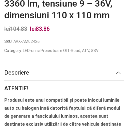
3360 lm, tensiune 9 – 36V,
dimensiuni 110 x 110 mm
lei
104.83
Prețul
lei
83.86
Prețul
inițial
curent
SKU:
AVX-AM02426
a
este:
Category:
LED-uri si Proiectoare Off-Road, ATV, SSV
fost:
lei83.86.
lei104.83.
Descriere
ATENTIE!
Produsul este unul compatibil și poate înlocui luminile
auto cu halogen însă datorită faptului că diferă modul
de generare a fasciculului luminos, acestea sunt
destinate exclusiv utilizării de către vehicule destinate