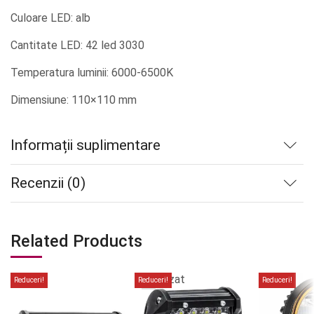
Culoare LED: alb
Cantitate LED: 42 led 3030
Temperatura luminii: 6000-6500K
Dimensiune: 110×110 mm
Informații suplimentare
Recenzii (0)
Related Products
Stoc
epuizat
Reduceri!
Reduceri!
Reduceri!