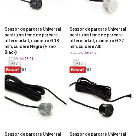
Senzor de parcare Universal
Senzor de parcare Universal
pentru sisteme de parcare
pentru sisteme de parcare
aftermarket, diametru Ø 18
aftermarket, diametru Ø 22
mm, culoare Negru (Piano
mm, culoare Alb
Black)
lei
20.25
Prețul
lei
16.20
Prețul
inițial
curent
lei
32.89
Prețul
lei
26.31
Prețul
a
este:
Stoc
Stoc
inițial
curent
fost:
lei16.20.
a
este:
epuizat
epuizat
Reduceri!
Reduceri!
lei20.25.
fost:
lei26.31.
lei32.89.
Senzor de parcare Universal
Senzor de parcare Universal