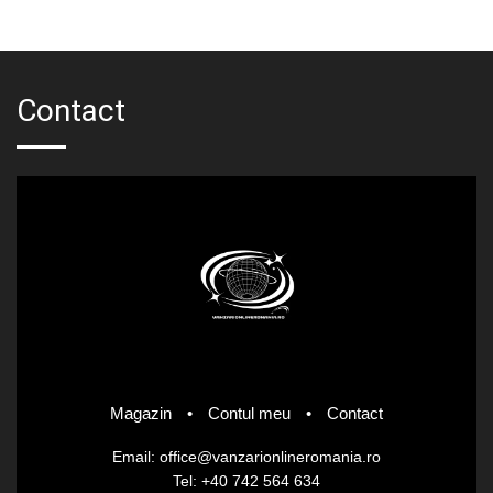
fost:
lei23.24.
lei29.05.
Contact
Magazin
•
Contul meu
•
Contact
Email: office@vanzarionlineromania.ro
Tel: +40 742 564 634