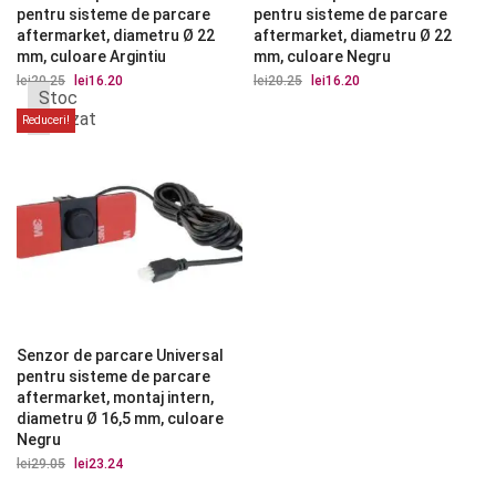
pentru sisteme de parcare
pentru sisteme de parcare
aftermarket, diametru Ø 22
aftermarket, diametru Ø 22
mm, culoare Argintiu
mm, culoare Negru
lei
20.25
Prețul
lei
16.20
Prețul
lei
20.25
Prețul
lei
16.20
Prețul
Stoc
inițial
curent
inițial
curent
a
este:
a
este:
epuizat
Reduceri!
fost:
lei16.20.
fost:
lei16.20.
lei20.25.
lei20.25.
Senzor de parcare Universal
pentru sisteme de parcare
aftermarket, montaj intern,
diametru Ø 16,5 mm, culoare
Negru
lei
29.05
Prețul
lei
23.24
Prețul
inițial
curent
a
este: