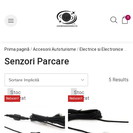
0
Prima pagină
/
Accesorii Autoturisme
/
Electrice si Electronice Auto
Senzori Parcare
5 Results
Stoc
Stoc
epuizat
epuizat
Reduceri!
Reduceri!