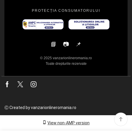
PROTECȚIA CONSUMATORULUI
📘
📷
📌
© 2025 vanzarionlineromania.ro
Toate drepturile rezervate
Facebook
Twitter
Instagram
Ⓒ Created by vanzarionlineromania.ro
View non-AMP version