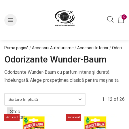
0
Prima pagină
/
Accesorii Autoturisme
/
Accesorii Interior
/
Odorizante Auto
Odorizante Wunder-Baum
Odorizante
Wunder-Baum
cu parfum intens și durată
îndelungată. Alege prospețimea clasică pentru mașina ta.
1–12 of 26
Stoc
epuizat
Reduceri!
Reduceri!