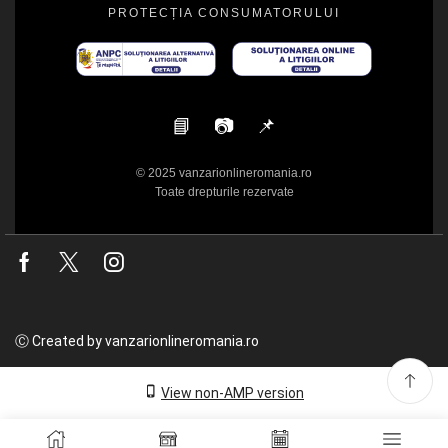
PROTECȚIA CONSUMATORULUI
📘
📷
📌
© 2025 vanzarionlineromania.ro
Toate drepturile rezervate
Facebook
Twitter
Instagram
Ⓒ Created by vanzarionlineromania.ro
View non-AMP version