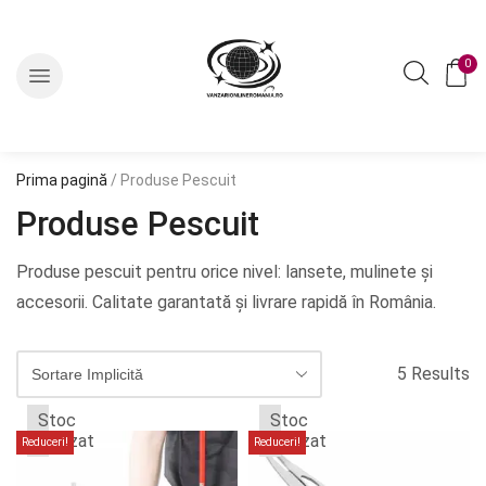
0
Prima pagină
/ Produse Pescuit
Produse Pescuit
Produse pescuit pentru orice nivel: lansete, mulinete și
accesorii. Calitate garantată și livrare rapidă în România.
5 Results
Stoc
Stoc
epuizat
epuizat
Reduceri!
Reduceri!