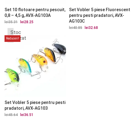
Set 10 flotoare pentru pescuit,
Set Vobler 5 piese Fluorescent
0,8 – 4,5 g, AVX-AG103A
pentru pesti pradatori, AVX-
AG103C
lei
35.31
Prețul
lei
28.25
Prețul
inițial
curent
lei
40.85
Prețul
lei
32.68
Prețul
a
este:
Stoc
inițial
curent
fost:
lei28.25.
a
este:
epuizat
Reduceri!
lei35.31.
fost:
lei32.68.
lei40.85.
Set Vobler 5 piese pentru pesti
pradatori, AVX-AG103
lei
45.64
Prețul
lei
36.51
Prețul
inițial
curent
a
este:
fost:
lei36.51.
lei45.64.