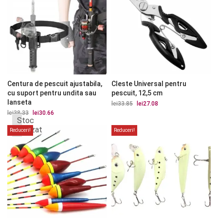
Centura de pescuit ajustabila,
Cleste Universal pentru
cu suport pentru undita sau
pescuit, 12,5 cm
lanseta
lei
33.85
Prețul
lei
27.08
Prețul
inițial
curent
lei
38.33
Prețul
lei
30.66
Prețul
a
este:
Stoc
inițial
curent
fost:
lei27.08.
a
este:
epuizat
Reduceri!
Reduceri!
lei33.85.
fost:
lei30.66.
lei38.33.