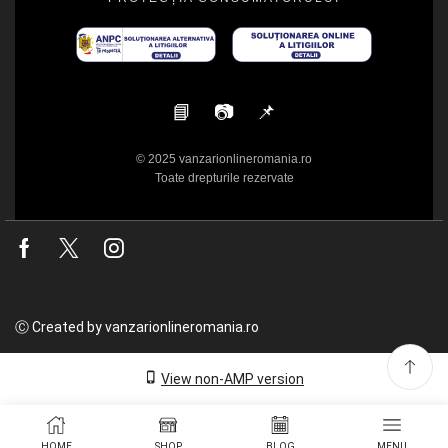
📘
📷
📌
© 2025 vanzarionlineromania.ro
Toate drepturile rezervate
Facebook
Twitter
Instagram
Ⓒ Created by vanzarionlineromania.ro
View non-AMP version
HOME
SHOP
BLOG
MENU