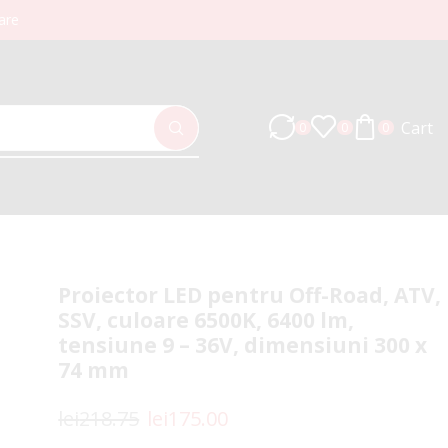
are
Cart
0
0
0
Proiector LED pentru Off-Road, ATV,
SSV, culoare 6500K, 6400 lm,
tensiune 9 – 36V, dimensiuni 300 x
74 mm
lei
218.75
lei
175.00