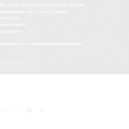
fită acum de reduceri speciale la sute de
duse pentru casă, auto și grădină.
rețuri mici
ivrare rapidă
lată sigură
Comandă azi și economisește inteligent!
EŞTE MAI MULT