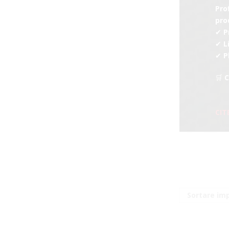
Pro
pro
✔ P
✔ L
✔ P
🛒 
CIT