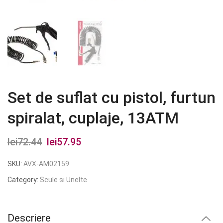
Set de suflat cu pistol, furtun
spiralat, cuplaje, 13ATM
lei
72.44
Prețul
lei
57.95
Prețul
inițial
curent
SKU:
AVX-AM02159
a
este:
Category:
Scule si Unelte
fost:
lei57.95.
lei72.44.
Descriere