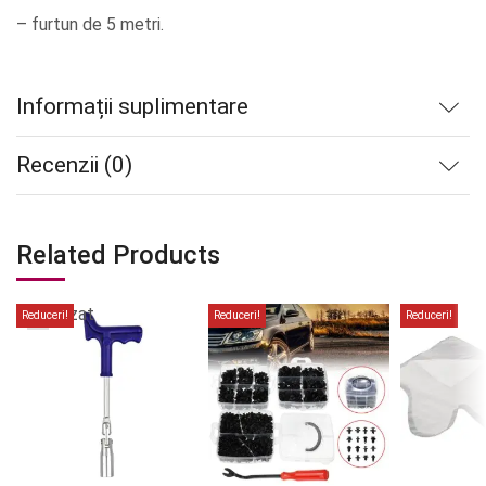
– furtun de 5 metri.
Informații suplimentare
Recenzii (0)
Related Products
Stoc
epuizat
Reduceri!
Reduceri!
Reduceri!