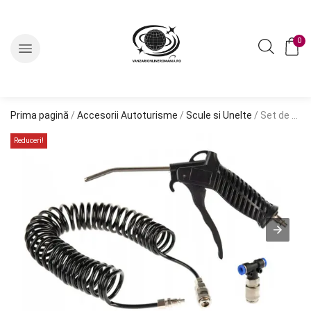
0
Prima pagină
/
Accesorii Autoturisme
/
Scule si Unelte
/ Set de suflat cu pistol, furtun spiralat, cuplaje, 13ATM
Reduceri!