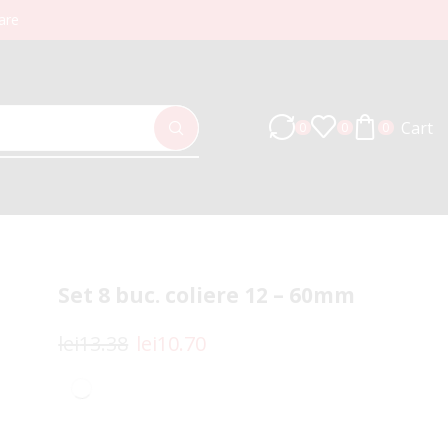
are
Cart
0
0
0
Set 8 buc. coliere 12 – 60mm
lei
13.38
lei
10.70