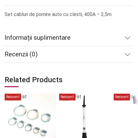
Set cabluri de pornire auto cu clesti, 400A – 2,5m
Informații suplimentare
Recenzii (0)
Related Products
Stoc
Stoc
Stoc
epuizat
epuizat
epuizat
Reduceri!
Reduceri!
Reduceri!