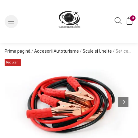
0
Prima pagină
/
Accesorii Autoturisme
/
Scule si Unelte
/ Set cabluri de pornire auto cu clesti, 400A – 2,5m
Reduceri!