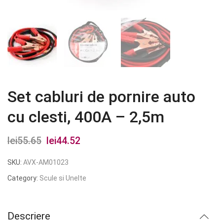
Set cabluri de pornire auto
cu clesti, 400A – 2,5m
lei
55.65
Prețul
lei
44.52
Prețul
inițial
curent
SKU:
AVX-AM01023
a
este:
Category:
Scule si Unelte
fost:
lei44.52.
lei55.65.
Descriere