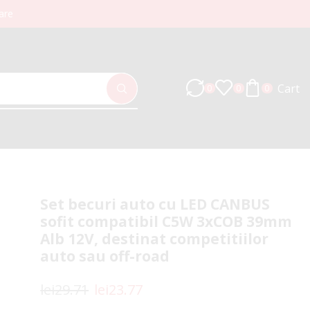
are
Cart
0
0
0
Set becuri auto cu LED CANBUS
sofit compatibil C5W 3xCOB 39mm
Alb 12V, destinat competitiilor
auto sau off-road
lei
29.71
lei
23.77