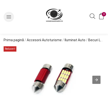
0
Prima pagină
/
Accesorii Autoturisme
/
Iluminat Auto
/
Becuri LED
/ 
Reduceri!