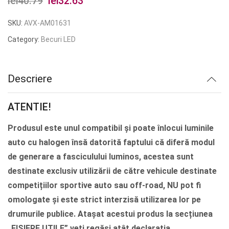
lei
40.79
Prețul
lei
32.63
Prețul
inițial
curent
SKU:
AVX-AM01631
a
este:
Category:
Becuri LED
fost:
lei32.63.
lei40.79.
Descriere
ATENTIE!
Produsul este unul compatibil și poate înlocui luminile
auto cu halogen însă datorită faptului că diferă modul
de generare a fasciculului luminos, acestea sunt
destinate exclusiv utilizării de către vehicule destinate
competițiilor sportive auto sau off-road, NU pot fi
omologate și este strict interzisă utilizarea lor pe
drumurile publice. Atașat acestui produs la secțiunea
„FISIERE UTILE” veți regăsi atât declarația