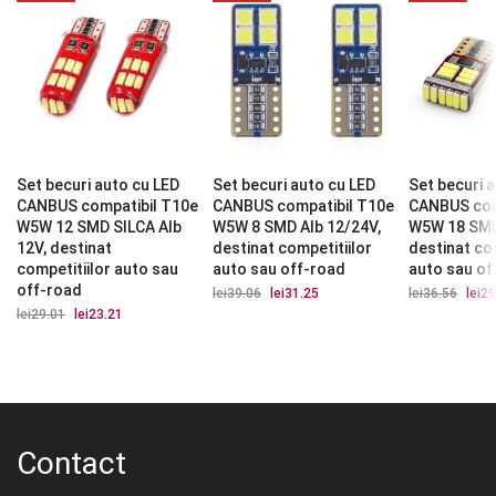
Set becuri auto cu LED
Set becuri auto cu LED
Set becuri 
CANBUS compatibil T10e
CANBUS compatibil T10e
CANBUS com
W5W 12 SMD SILCA Alb
W5W 8 SMD Alb 12/24V,
W5W 18 SMD
12V, destinat
destinat competitiilor
destinat com
competitiilor auto sau
auto sau off-road
auto sau of
off-road
lei
39.06
Prețul
lei
31.25
Prețul
lei
36.56
Prețu
lei
29
inițial
curent
iniția
lei
29.01
Prețul
lei
23.21
Prețul
a
este:
a
inițial
curent
fost:
lei31.25.
fost:
a
este:
lei39.06.
lei36.
fost:
lei23.21.
lei29.01.
Contact