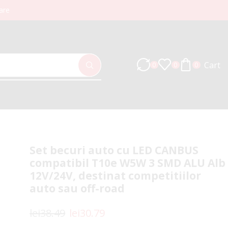
are
Cart
0
0
0
Set becuri auto cu LED CANBUS
compatibil T10e W5W 3 SMD ALU Alb
12V/24V, destinat competitiilor
auto sau off-road
lei
38.49
lei
30.79