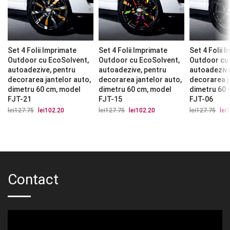
Set 4 Folii Imprimate
Set 4 Folii Imprimate
Set 4 Folii 
Outdoor cu EcoSolvent,
Outdoor cu EcoSolvent,
Outdoor cu
autoadezive, pentru
autoadezive, pentru
autoadezive
decorarea jantelor auto,
decorarea jantelor auto,
decorarea j
dimetru 60 cm, model
dimetru 60 cm, model
dimetru 60 
FJT-21
FJT-15
FJT-06
lei
127.75
Prețul
lei
102.20
Prețul
lei
127.75
Prețul
lei
102.20
Prețul
lei
127.75
Preț
lei
1
inițial
curent
inițial
curent
iniți
a
este:
a
este:
a
fost:
lei102.20.
fost:
lei102.20.
fost
lei127.75.
lei127.75.
lei1
Contact