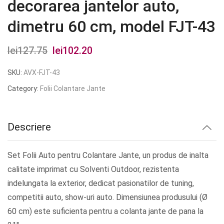
decorarea jantelor auto,
dimetru 60 cm, model FJT-43
lei
127.75
Prețul
lei
102.20
Prețul
inițial
curent
SKU:
AVX-FJT-43
a
este:
Category:
Folii Colantare Jante
fost:
lei102.20.
lei127.75.
Descriere
Set Folii Auto pentru Colantare Jante, un produs de inalta
calitate imprimat cu Solventi Outdoor, rezistenta
indelungata la exterior, dedicat pasionatilor de tuning,
competitii auto, show-uri auto. Dimensiunea produsului (Ø
60 cm) este suficienta pentru a colanta jante de pana la