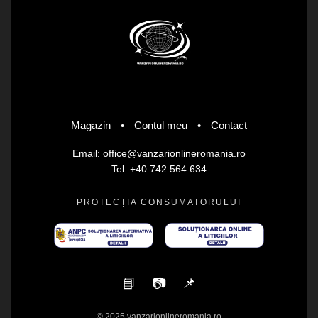
Magazin
•
Contul meu
•
Contact
Email: office@vanzarionlineromania.ro
Tel: +40 742 564 634
PROTECȚIA CONSUMATORULUI
📘
📷
📌
© 2025 vanzarionlineromania.ro