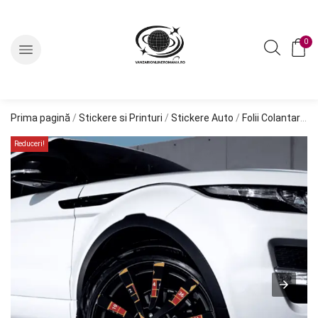
0
Prima pagină
/
Stickere si Printuri
/
Stickere Auto
/
Folii Colantare Jante
Reduceri!