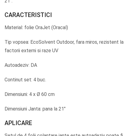
21″.
CARACTERISTICI
Material: folie OraJet (Oracal)
Tip vopsea: EcoSolvent Outdoor, fara miros, rezistent la
factorii externi si raze UV
Autoadeziv: DA
Continut set: 4 buc.
Dimensiuni: 4 x Ø 60 cm
Dimensiuni Janta: pana la 21″
APLICARE
Setul de 4 folii colantare jante este autoadeziv poate fi