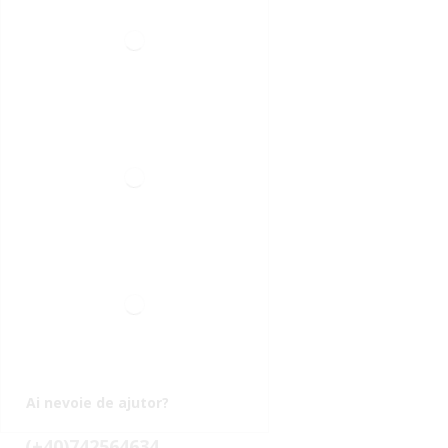
Ai nevoie de ajutor?
(+40)742564634