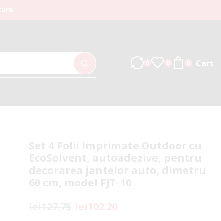
tare
Cart
0
0
0
Set 4 Folii Imprimate Outdoor cu
EcoSolvent, autoadezive, pentru
decorarea jantelor auto, dimetru
60 cm, model FJT-10
lei
127.75
lei
102.20