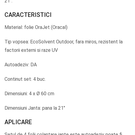
21″.
CARACTERISTICI
Material: folie OraJet (Oracal)
Tip vopsea: EcoSolvent Outdoor, fara miros, rezistent la
factorii externi si raze UV
Autoadeziv: DA
Continut set: 4 buc.
Dimensiuni: 4 x Ø 60 cm
Dimensiuni Janta: pana la 21″
APLICARE
Setul de 4 folii colantare jante este autoadeziv poate fi