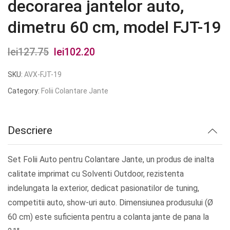
decorarea jantelor auto,
dimetru 60 cm, model FJT-19
lei
127.75
Prețul
lei
102.20
Prețul
inițial
curent
SKU:
AVX-FJT-19
a
este:
Category:
Folii Colantare Jante
fost:
lei102.20.
lei127.75.
Descriere
Set Folii Auto pentru Colantare Jante, un produs de inalta
calitate imprimat cu Solventi Outdoor, rezistenta
indelungata la exterior, dedicat pasionatilor de tuning,
competitii auto, show-uri auto. Dimensiunea produsului (Ø
60 cm) este suficienta pentru a colanta jante de pana la