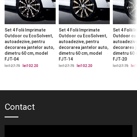
Set 4 Folii Imprimate
Set 4 Folii Imprimate
Set 4 Folii 
Outdoor cu EcoSolvent,
Outdoor cu EcoSolvent,
Outdoor cu
autoadezive, pentru
autoadezive, pentru
autoadezive
decorarea jantelor auto,
decorarea jantelor auto,
decorarea j
dimetru 60 cm, model
dimetru 60 cm, model
dimetru 60 
FJT-04
FJT-14
FJT-20
lei
127.75
Prețul
lei
102.20
Prețul
lei
127.75
Prețul
lei
102.20
Prețul
lei
127.75
Preț
lei
1
inițial
curent
inițial
curent
iniți
a
este:
a
este:
a
fost:
lei102.20.
fost:
lei102.20.
fost
lei127.75.
lei127.75.
lei1
Contact