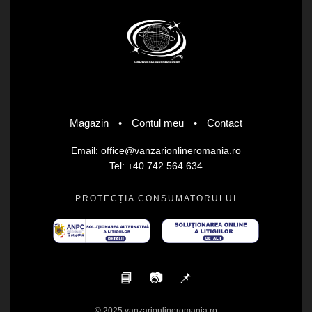
Magazin
•
Contul meu
•
Contact
Email: office@vanzarionlineromania.ro
Tel: +40 742 564 634
PROTECȚIA CONSUMATORULUI
📘
📷
📌
© 2025 vanzarionlineromania.ro