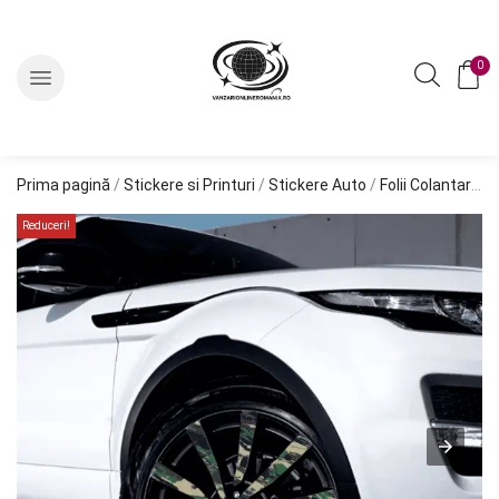
0
Prima pagină
/
Stickere si Printuri
/
Stickere Auto
/
Folii Colantare Jante
Reduceri!