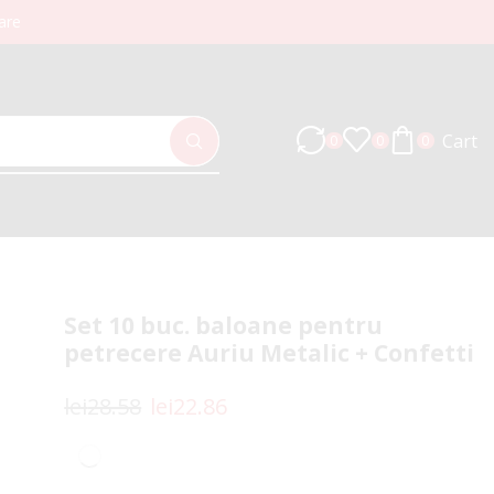
are
Cart
0
0
0
Set 10 buc. baloane pentru
petrecere Auriu Metalic + Confetti
lei
28.58
lei
22.86