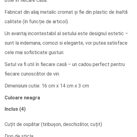
utile în fiecare casă.
Fabricat din aliaj metalic cromat și fie din plastic de înaltă
calitate (în funcție de articol).
Un avantaj incontestabil al setului este designul estetic –
sunt la indemana, comozi si elegante, vor putea satisface
cele mai sofisticate gusturi.
Setul va fi util în fiecare casă – un cadou perfect pentru
fiecare cunoscător de vin.
Dimensiuni cutie: 16 cm x 14 cm x 3 cm
Culoare neagra
Inclus (4)
Cuțit de ospătar (tiribușon, deschizător, cuțit)
Dop de sticla