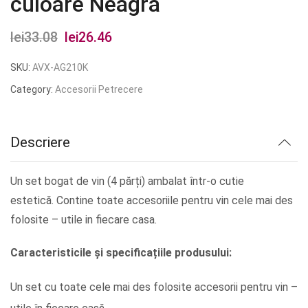
culoare Neagra
lei
33.08
Prețul
lei
26.46
Prețul
inițial
curent
SKU:
AVX-AG210K
a
este:
Category:
Accesorii Petrecere
fost:
lei26.46.
lei33.08.
Descriere
Un set bogat de vin (4 părți) ambalat într-o cutie
estetică. Contine toate accesoriile pentru vin cele mai des
folosite – utile in fiecare casa.
Caracteristicile și specificațiile produsului:
Un set cu toate cele mai des folosite accesorii pentru vin –