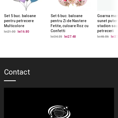
Set 5 buc. baloane
Set 6 buc. baloane
Goarna man
pentru petrecere
pentru Zi de Nastere
sunet puter
Multicolore
Fetite, culoare Roz cu
stadion sau
Confetti
petreceri
lei
21.00
Prețul
lei
16.80
Prețul
inițial
curent
lei
34.35
Prețul
lei
27.48
Prețul
lei
46.86
Prețu
lei
37
a
este:
inițial
curent
iniția
fost:
lei16.80.
a
este:
a
lei21.00.
fost:
lei27.48.
fost:
lei34.35.
lei46.
Contact