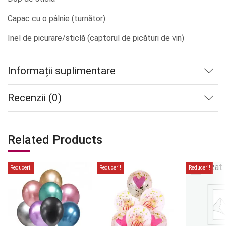
Capac cu o pâlnie (turnător)
Inel de picurare/sticlă (captorul de picături de vin)
Informații suplimentare
Recenzii (0)
Related Products
Stoc
epuizat
Reduceri!
Reduceri!
Reduceri!