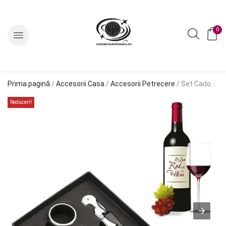
0
Prima pagină
/
Accesorii Casa
/
Accesorii Petrecere
/ Set Cadou „Accesorii Vin, 4 piese” in cutie estetica, culoare Neagra
Reduceri!