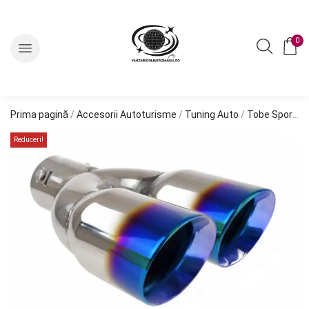
0
Prima pagină
/
Accesorii Autoturisme
/
Tuning Auto
/
Tobe Sport si Tipsuri Evacuare
Reduceri!