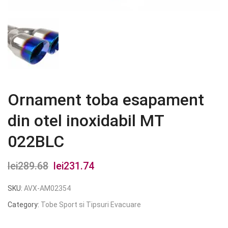
Ornament toba esapament
din otel inoxidabil MT
022BLC
lei
289.68
Prețul
lei
231.74
Prețul
inițial
curent
SKU:
AVX-AM02354
a
este:
Category:
Tobe Sport si Tipsuri Evacuare
fost:
lei231.74.