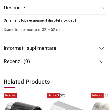
lei289.68.
Descriere
Ornament toba esapament din otel inoxidabil
Diametru de montare: 32 – 52 mm
Informații suplimentare
Recenzii (0)
Related Products
Stoc
Stoc
epuizat
epuizat
Reduceri!
Reduceri!
Reduceri!