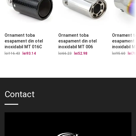
Ornament toba
Ornament toba
Ornament t
esapament din otel
esapament din otel
esapament d
inoxidabil MT 016C
inoxidabil MT 006
inoxidabil 
lei
116.43
Prețul
lei
93.14
Prețul
lei
66.23
Prețul
lei
52.98
Prețul
lei
95.60
Prețu
lei
76
inițial
curent
inițial
curent
iniția
a
este:
a
este:
a
fost:
lei93.14.
fost:
lei52.98.
fost:
lei116.43.
lei66.23.
lei95.
Contact