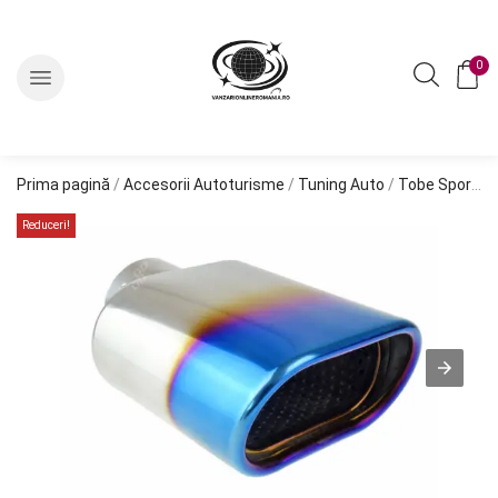
0
Prima pagină
/
Accesorii Autoturisme
/
Tuning Auto
/
Tobe Sport si Tipsuri Evacuare
Reduceri!