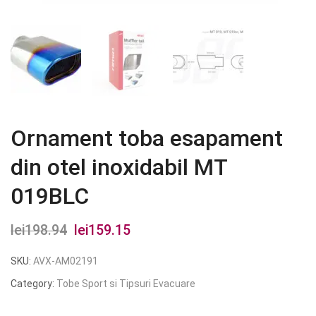
Ornament toba esapament
din otel inoxidabil MT
019BLC
lei
198.94
Prețul
lei
159.15
Prețul
inițial
curent
SKU:
AVX-AM02191
a
este:
Category:
Tobe Sport si Tipsuri Evacuare
fost:
lei159.15.