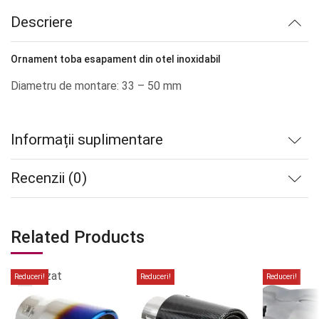
lei198.94.
Descriere
Ornament toba esapament din otel inoxidabil
Diametru de montare: 33 – 50 mm
Informații suplimentare
Recenzii (0)
Related Products
Stoc
epuizat
Reduceri!
Reduceri!
Reduceri!