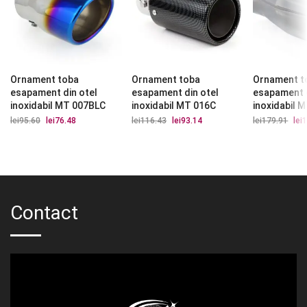
Ornament toba
Ornament toba
Ornament t
esapament din otel
esapament din otel
esapament d
inoxidabil MT 007BLC
inoxidabil MT 016C
inoxidabil 
lei
95.60
Prețul
lei
76.48
Prețul
lei
116.43
Prețul
lei
93.14
Prețul
lei
179.91
Preț
lei
1
inițial
curent
inițial
curent
iniți
a
este:
a
este:
a
fost:
lei76.48.
fost:
lei93.14.
fost
lei95.60.
lei116.43.
lei1
Contact