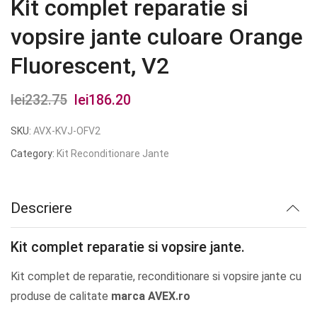
Kit complet reparatie si
vopsire jante culoare Orange
Fluorescent, V2
lei
232.75
Prețul
lei
186.20
Prețul
inițial
curent
SKU:
AVX-KVJ-OFV2
a
este:
Category:
Kit Reconditionare Jante
fost:
lei186.20.
lei232.75.
Descriere
Kit complet reparatie si vopsire jante.
Kit complet de reparatie, reconditionare si vopsire jante cu
produse de calitate
marca AVEX.ro