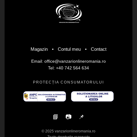
Magazin
•
Contul meu
•
Contact
Email: office@vanzarionlineromania.ro
Tel: +40 742 564 634
PROTECȚIA CONSUMATORULUI
📘
📷
📌
© 2025 vanzarionlineromania.ro