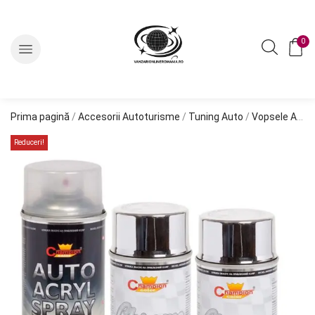
0
Prima pagină
/
Accesorii Autoturisme
/
Tuning Auto
/
Vopsele Auto
Reduceri!