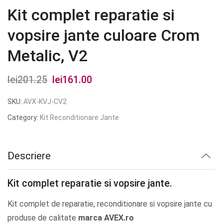
Kit complet reparatie si
vopsire jante culoare Crom
Metalic, V2
lei
201.25
Prețul
lei
161.00
Prețul
inițial
curent
SKU:
AVX-KVJ-CV2
a
este:
Category:
Kit Reconditionare Jante
fost:
lei161.00.
lei201.25.
Descriere
Kit complet reparatie si vopsire jante.
Kit complet de reparatie, reconditionare si vopsire jante cu
produse de calitate
marca AVEX.ro