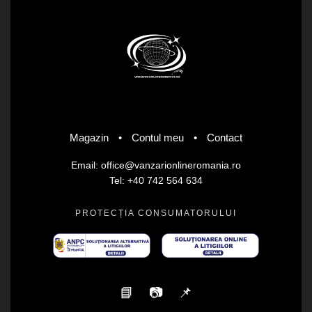
Magazin
•
Contul meu
•
Contact
Email: office@vanzarionlineromania.ro
Tel: +40 742 564 634
PROTECȚIA CONSUMATORULUI
📘
📷
📌