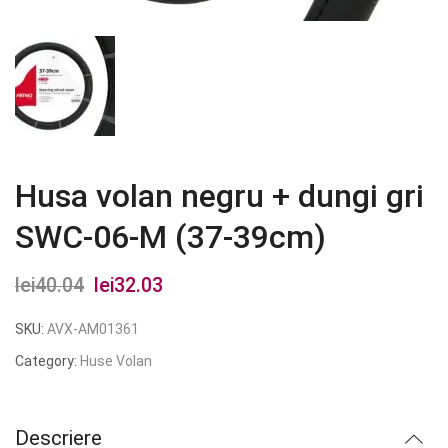
Husa volan negru + dungi gri
SWC-06-M (37-39cm)
lei
40.04
Prețul
lei
32.03
Prețul
inițial
curent
SKU:
AVX-AM01361
a
este:
Category:
Huse Volan
fost:
lei32.03.
lei40.04.
Descriere