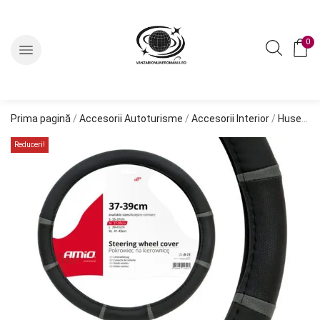
0
Prima pagină
/
Accesorii Autoturisme
/
Accesorii Interior
/
Huse Volan
Reduceri!