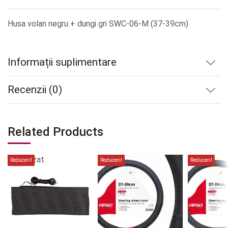
Husa volan negru + dungi gri SWC-06-M (37-39cm)
Informații suplimentare
Recenzii (0)
Related Products
Stoc
epuizat
Reduceri!
Reduceri!
Reduceri!