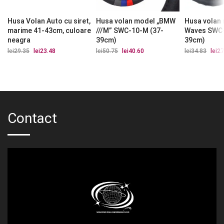
Husa Volan Auto cu siret,
Husa volan model „BMW
Husa volan
marime 41-43cm, culoare
///M” SWC-10-M (37-
Waves SWC-
neagra
39cm)
39cm)
lei
29.35
Prețul
lei
23.48
Prețul
lei
50.75
Prețul
lei
40.60
Prețul
lei
34.83
Prețu
lei
27
inițial
curent
inițial
curent
iniția
a
este:
a
este:
a
fost:
lei23.48.
fost:
lei40.60.
fost:
lei29.35.
lei50.75.
lei34.
Contact