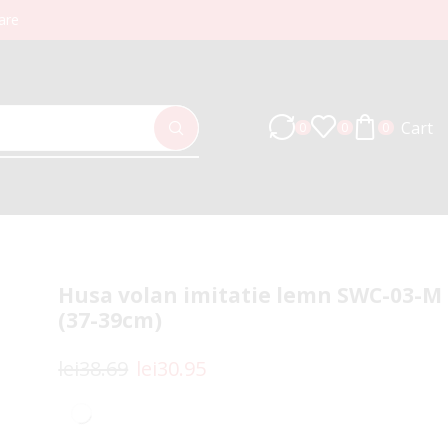
are
Cart
0
0
0
Husa volan imitatie lemn SWC-03-M
(37-39cm)
lei
38.69
lei
30.95