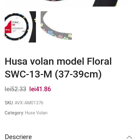
Husa volan model Floral
SWC-13-M (37-39cm)
lei
52.33
Prețul
lei
41.86
Prețul
inițial
curent
SKU:
AVX-AM01376
a
este:
Category:
Huse Volan
fost:
lei41.86.
lei52.33.
Descriere