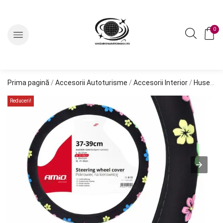
0
Prima pagină
/
Accesorii Autoturisme
/
Accesorii Interior
/
Huse Volan
Reduceri!