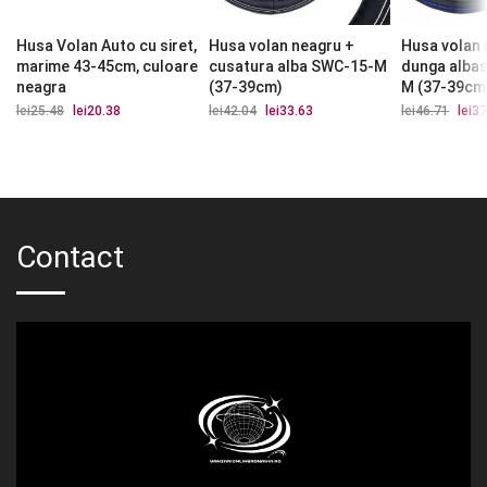
Husa Volan Auto cu siret,
Husa volan neagru +
Husa volan 
marime 43-45cm, culoare
cusatura alba SWC-15-M
dunga alba
neagra
(37-39cm)
M (37-39cm
lei
25.48
Prețul
lei
20.38
Prețul
lei
42.04
Prețul
lei
33.63
Prețul
lei
46.71
Prețu
lei
37
inițial
curent
inițial
curent
iniția
a
este:
a
este:
a
fost:
lei20.38.
fost:
lei33.63.
fost:
lei25.48.
lei42.04.
lei46.
Contact