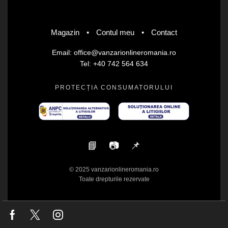
Magazin
•
Contul meu
•
Contact
Email: office@vanzarionlineromania.ro
Tel: +40 742 564 634
PROTECȚIA CONSUMATORULUI
📘
📷
📌
© 2025 vanzarionlineromania.ro
Toate drepturile rezervate
Facebook
Twitter
Instagram