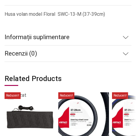
Husa volan model Floral SWC-13-M (37-39cm)
Informații suplimentare
Recenzii (0)
Related Products
Stoc
epuizat
Reduceri!
Reduceri!
Reduceri!