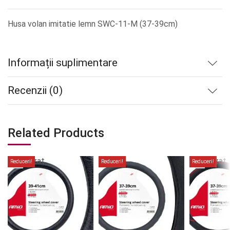
Husa volan imitatie lemn SWC-11-M (37-39cm)
Informații suplimentare
Recenzii (0)
Related Products
Stoc
Stoc
epuizat
epuizat
Reduceri!
Reduceri!
Reduceri!