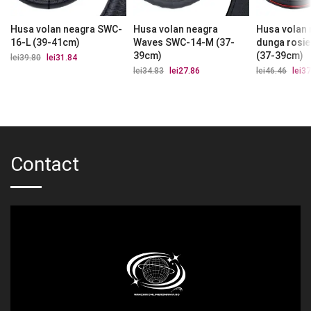
Husa volan neagra SWC-
Husa volan neagra
Husa volan 
16-L (39-41cm)
Waves SWC-14-M (37-
dunga rosi
39cm)
(37-39cm)
lei
39.80
Prețul
lei
31.84
Prețul
inițial
curent
lei
34.83
Prețul
lei
27.86
Prețul
lei
46.46
Prețu
lei
37
a
este:
inițial
curent
iniția
fost:
lei31.84.
a
este:
a
lei39.80.
fost:
lei27.86.
fost:
lei34.83.
lei46.
Contact