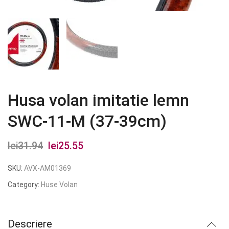
Husa volan imitatie lemn
SWC-11-M (37-39cm)
lei
31.94
Prețul
lei
25.55
Prețul
inițial
curent
SKU:
AVX-AM01369
a
este:
Category:
Huse Volan
fost:
lei25.55.
lei31.94.
Descriere