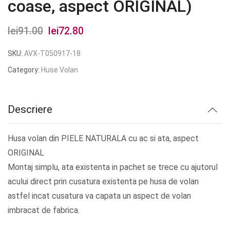
coase, aspect ORIGINAL)
lei
91.00
Prețul
lei
72.80
Prețul
inițial
curent
SKU:
AVX-T050917-18
a
este:
Category:
Huse Volan
fost:
lei72.80.
lei91.00.
Descriere
Husa volan din PIELE NATURALA cu ac si ata, aspect
ORIGINAL
Montaj simplu, ata existenta in pachet se trece cu ajutorul
acului direct prin cusatura existenta pe husa de volan
astfel incat cusatura va capata un aspect de volan
imbracat de fabrica.