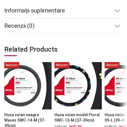
Informații suplimentare
Recenzii (0)
Related Products
Reduceri!
Reduceri!
Reduceri!
Husa volan neagra
Husa volan model Floral
Husa volan
Waves SWC-14-M (37-
SWC-13-M (37-39cm)
09-L (39-41
39cm)
lei
52.33
Prețul
lei
41.86
Prețul
lei
45.31
Prețu
lei
36