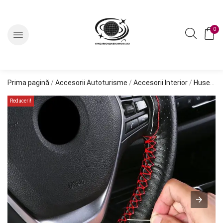
0
Prima pagină
/
Accesorii Autoturisme
/
Accesorii Interior
/
Huse Volan
Reduceri!