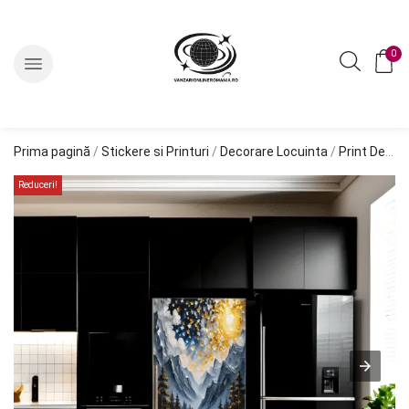
0
Prima pagină
/
Stickere si Printuri
/
Decorare Locuinta
/
Print Decorare Frigider
Reduceri!