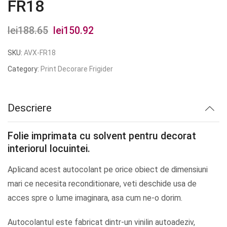
FR18
lei
188.65
Prețul
lei
150.92
Prețul
inițial
curent
SKU:
AVX-FR18
a
este:
Category:
Print Decorare Frigider
fost:
lei150.92.
lei188.65.
Descriere
Folie imprimata cu solvent pentru decorat
interiorul locuintei.
Aplicand acest autocolant pe orice obiect de dimensiuni
mari ce necesita reconditionare, veti deschide usa de
acces spre o lume imaginara, asa cum ne-o dorim.
Autocolantul este fabricat dintr-un vinilin autoadeziv,