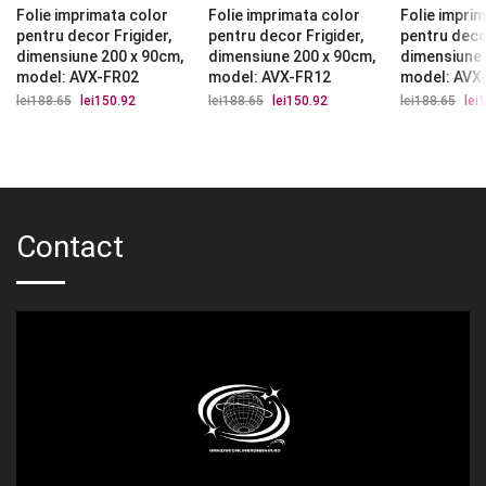
Folie imprimata color
Folie imprimata color
Folie impri
pentru decor Frigider,
pentru decor Frigider,
pentru decor
dimensiune 200 x 90cm,
dimensiune 200 x 90cm,
dimensiune 
model: AVX-FR02
model: AVX-FR12
model: AVX
lei
188.65
Prețul
lei
150.92
Prețul
lei
188.65
Prețul
lei
150.92
Prețul
lei
188.65
Preț
lei
1
inițial
curent
inițial
curent
iniți
a
este:
a
este:
a
fost:
lei150.92.
fost:
lei150.92.
fost
lei188.65.
lei188.65.
lei1
Contact