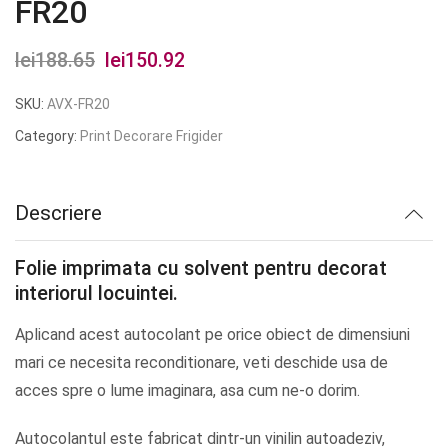
FR20
lei
188.65
Prețul
lei
150.92
Prețul
inițial
curent
SKU:
AVX-FR20
a
este:
Category:
Print Decorare Frigider
fost:
lei150.92.
lei188.65.
Descriere
Folie imprimata cu solvent pentru decorat
interiorul locuintei.
Aplicand acest autocolant pe orice obiect de dimensiuni
mari ce necesita reconditionare, veti deschide usa de
acces spre o lume imaginara, asa cum ne-o dorim.
Autocolantul este fabricat dintr-un vinilin autoadeziv,