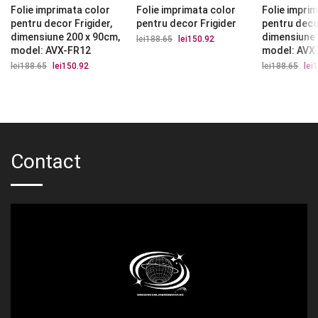
Folie imprimata color
Folie imprimata color
Folie impri
pentru decor Frigider,
pentru decor Frigider
pentru decor
dimensiune 200 x 90cm,
dimensiune 
lei
188.65
Prețul
lei
150.92
Prețul
inițial
curent
model: AVX-FR12
model: AVX
a
este:
lei
188.65
Prețul
lei
150.92
Prețul
lei
188.65
Preț
lei
1
fost:
lei150.92.
inițial
curent
iniți
lei188.65.
a
este:
a
fost:
lei150.92.
fost
lei188.65.
lei1
Contact