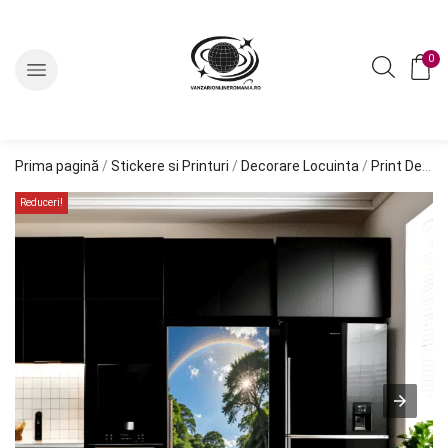
0
Prima pagină
/
Stickere si Printuri
/
Decorare Locuinta
/
Print Decorare Frigider
Reduceri!