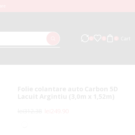
are
Cart
0
0
0
Folie colantare auto Carbon 5D
Lacuit Argintiu (3,0m x 1,52m)
lei
312.38
lei
249.90