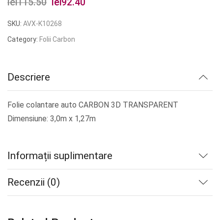
lei
115.50
Prețul
lei
92.40
Prețul
inițial
curent
SKU:
AVX-K10268
a
este:
Category:
Folii Carbon
fost:
lei92.40.
lei115.50.
Descriere
Folie colantare auto CARBON 3D TRANSPARENT
Dimensiune: 3,0m x 1,27m
Informații suplimentare
Recenzii (0)