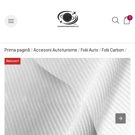
0
Prima pagină
/
Accesorii Autoturisme
/
Folii Auto
/
Folii Carbon
/ Folie colantare auto Carbon 3D Transparent (3m x 1,27m)
Reduceri!