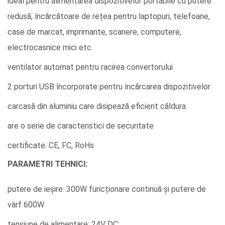
ideal pentru alimentarea dispozitivelor portabile cu putere
redusă, încărcătoare de rețea pentru laptopuri, telefoane,
case de marcat, imprimante, scanere, computere,
electrocasnice mici etc.
ventilator automat pentru racirea convertorului
2 porturi USB încorporate pentru încărcarea dispozitivelor
carcasă din aluminiu care disipează eficient căldura
are o serie de caracteristici de securitate
certificate: CE, FC, RoHs
PARAMETRI TEHNICI:
putere de ieșire: 300W funcționare continuă și putere de
vârf 600W
tensiune de alimentare: 24V DC