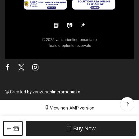
📘
📷
📌
© 2025 vanzarionlineromania.ro
Toate drepturile rezervate
Facebook
Twitter
Instagram
Ⓒ Created by vanzarionlineromania.ro
View non-AMP version
Buy Now