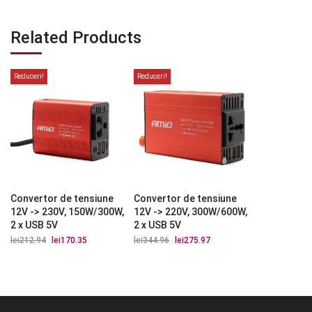
Related Products
Reduceri!
Reduceri!
Convertor de tensiune
Convertor de tensiune
12V -> 230V, 150W/300W,
12V -> 220V, 300W/600W,
2 x USB 5V
2 x USB 5V
lei
212.94
Prețul
lei
170.35
Prețul
lei
344.96
Prețul
lei
275.97
Prețul
inițial
curent
inițial
curent
a
este:
a
este:
fost:
lei170.35.
fost:
lei275.97.
lei212.94.
lei344.96.