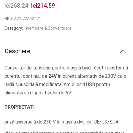
lei
268.24
Prețul
lei
214.59
Prețul
inițial
curent
SKU:
AVX-AM02471
a
este:
Category:
Invertoare & Convertoare
fost:
lei214.59.
lei268.24.
Descriere
Convertor de tensiune pentru mașină bine făcut transformă
curentul continuu de
24V
în curent alternativ de 230V cu o
undă sinusoidală modificată. Are 2 iesiri USB pentru
alimentarea dispozitivelor de 5V
PROPRIETATI:
priză universală de 230 V în mașina dvs. din UE/UK/SUA