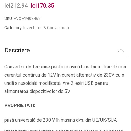
lei
212.94
Prețul
lei
170.35
Prețul
inițial
curent
SKU:
AVX-AM02468
a
este:
Category:
Invertoare & Convertoare
fost:
lei170.35.
lei212.94.
Descriere
Convertor de tensiune pentru mașină bine făcut transformă
curentul continuu de 12V în curent alternativ de 230V cu o
undă sinusoidală modificată. Are 2 iesiri USB pentru
alimentarea dispozitivelor de 5V
PROPRIETATI:
priză universală de 230 V în mașina dvs. din UE/UK/SUA