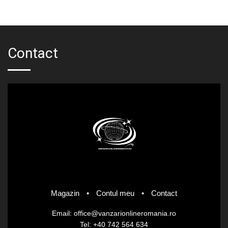
fost:
lei54.60.
lei68.25.
Contact
Magazin
•
Contul meu
•
Contact
Email: office@vanzarionlineromania.ro
Tel: +40 742 564 634