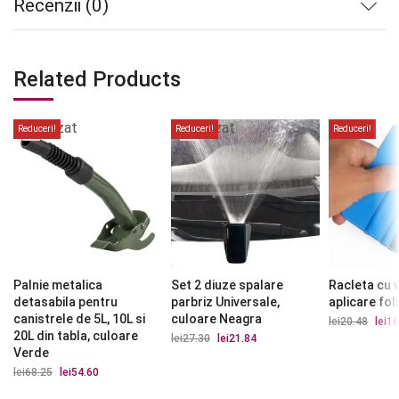
Recenzii (0)
Related Products
Stoc
Stoc
epuizat
epuizat
Reduceri!
Reduceri!
Reduceri!
Palnie metalica
Set 2 diuze spalare
Racleta cu 
detasabila pentru
parbriz Universale,
aplicare fol
canistrele de 5L, 10L si
culoare Neagra
lei
20.48
Prețu
lei
16
iniția
20L din tabla, culoare
lei
27.30
Prețul
lei
21.84
Prețul
a
inițial
curent
Verde
fost:
a
este:
lei20.
lei
68.25
Prețul
lei
54.60
Prețul
fost:
lei21.84.
inițial
curent
lei27.30.
a
este: