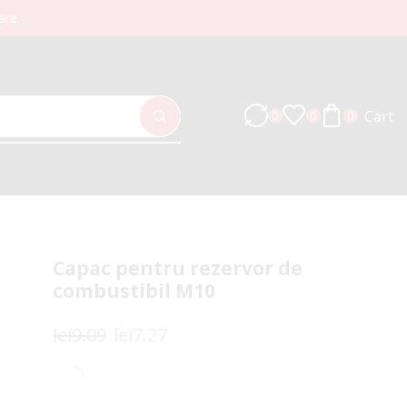
are
Cart
0
0
0
Capac pentru rezervor de
combustibil M10
lei
9.09
lei
7.27