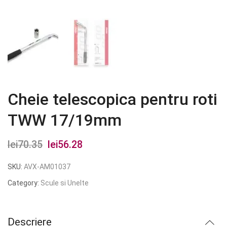
Cheie telescopica pentru roti
TWW 17/19mm
lei
70.35
Prețul
lei
56.28
Prețul
inițial
curent
SKU:
AVX-AM01037
a
este:
Category:
Scule si Unelte
fost:
lei56.28.
lei70.35.
Descriere