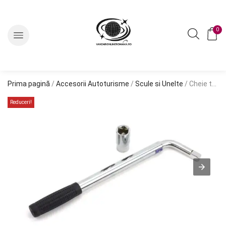
0
Prima pagină
/
Accesorii Autoturisme
/
Scule si Unelte
/ Cheie telescopica pentru roti TWW 17/19mm
Reduceri!