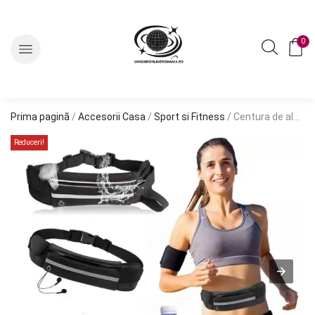
0
Prima pagină
/
Accesorii Casa
/
Sport si Fitness
/ Centura de alergare reflectorizanta de tip „borseta” pentru o sticla de apa si un telefon
Reduceri!