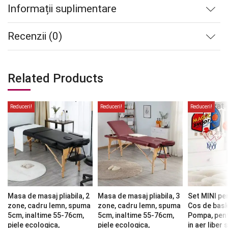
Informații suplimentare
Recenzii (0)
Related Products
Stoc
epuizat
Reduceri!
Reduceri!
Reduceri!
Masa de masaj pliabila, 2
Masa de masaj pliabila, 3
Set MINI pen
zone, cadru lemn, spuma
zone, cadru lemn, spuma
Cos de bask
5cm, inaltime 55-76cm,
5cm, inaltime 55-76cm,
Pompa, pentr
piele ecologica,
piele ecologica,
in aer liber 