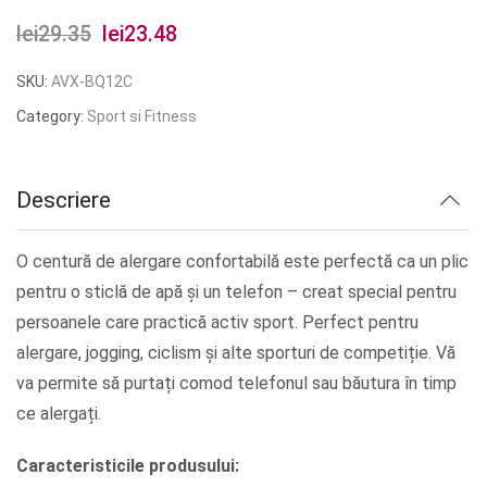
lei
29.35
Prețul
lei
23.48
Prețul
inițial
curent
SKU:
AVX-BQ12C
a
este:
Category:
Sport si Fitness
fost:
lei23.48.
lei29.35.
Descriere
O centură de alergare confortabilă este perfectă ca un plic
pentru o sticlă de apă și un telefon – creat special pentru
persoanele care practică activ sport. Perfect pentru
alergare, jogging, ciclism și alte sporturi de competiție. Vă
va permite să purtați comod telefonul sau băutura în timp
ce alergați.
Caracteristicile produsului: