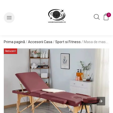
0
Prima pagină
/
Accesorii Casa
/
Sport si Fitness
/ Masa de masaj pliabila, 3 zone, cadru lemn, spuma 5cm, inaltime 55-76cm, piele ecologica, dimensiuni 60x213cm, culoare Burgundy
Reduceri!