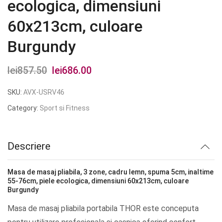
ecologica, dimensiuni
60x213cm, culoare
Burgundy
lei
857.50
Prețul
lei
686.00
Prețul
inițial
curent
SKU:
AVX-USRV46
a
este:
Category:
Sport si Fitness
fost:
lei686.00.
lei857.50.
Descriere
Masa de masaj pliabila, 3 zone, cadru lemn, spuma 5cm, inaltime
55-76cm, piele ecologica, dimensiuni 60x213cm, culoare
Burgundy
Masa de masaj pliabila portabila THOR este conceputa