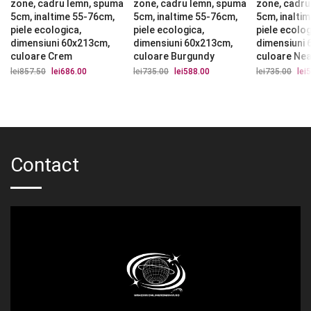
zone, cadru lemn, spuma
zone, cadru lemn, spuma
zone, cadru
5cm, inaltime 55-76cm,
5cm, inaltime 55-76cm,
5cm, inalti
piele ecologica,
piele ecologica,
piele ecolog
dimensiuni 60x213cm,
dimensiuni 60x213cm,
dimensiuni
culoare Crem
culoare Burgundy
culoare Ne
lei
857.50
Prețul
lei
686.00
Prețul
lei
735.00
Prețul
lei
588.00
Prețul
lei
735.00
Preț
lei
5
inițial
curent
inițial
curent
iniți
a
este:
a
este:
a
fost:
lei686.00.
fost:
lei588.00.
fost
lei857.50.
lei735.00.
lei7
Contact