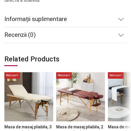
directa a soarelui
Informații suplimentare
Recenzii (0)
Related Products
Reduceri!
Reduceri!
Reduceri!
Masa de masaj pliabila, 3
Masa de masaj pliabila, 2
Masa de masa