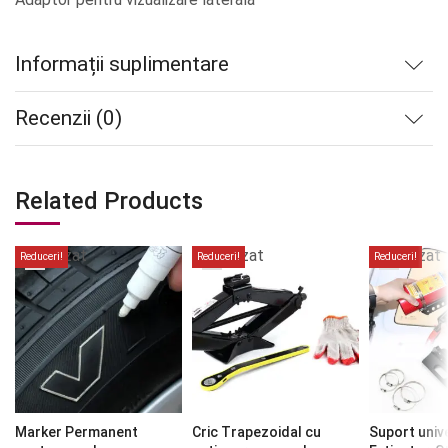
Informații suplimentare
Recenzii (0)
Related Products
Stoc
Stoc
Stoc
epuizat
epuizat
epuizat
Reduceri!
Reduceri!
Reduceri!
Marker Permanent
Cric Trapezoidal cu
Suport univ