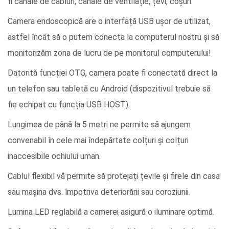
fi canale de cabluri, canale de ventilație, țevi, coșuri.
Camera endoscopică are o interfață USB ușor de utilizat,
astfel încât să o putem conecta la computerul nostru și să
monitorizăm zona de lucru de pe monitorul computerului!
Datorită funcției OTG, camera poate fi conectată direct la
un telefon sau tabletă cu Android (dispozitivul trebuie să
fie echipat cu funcția USB HOST).
Lungimea de până la 5 metri ne permite să ajungem
convenabil în cele mai îndepărtate colțuri și colțuri
inaccesibile ochiului uman.
Cablul flexibil vă permite să protejați țevile și firele din casa
sau mașina dvs. împotriva deteriorării sau coroziunii.
Lumina LED reglabilă a camerei asigură o iluminare optimă.