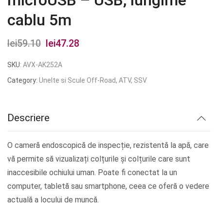
microUSB – USB, lungime
cablu 5m
lei
59.10
Prețul
lei
47.28
Prețul
inițial
curent
SKU:
AVX-AK252A
a
este:
Category:
Unelte si Scule Off-Road, ATV, SSV
fost:
lei47.28.
lei59.10.
Descriere
O cameră endoscopică de inspecție, rezistentă la apă, care
vă permite să vizualizați colțurile și colțurile care sunt
inaccesibile ochiului uman. Poate fi conectat la un
computer, tabletă sau smartphone, ceea ce oferă o vedere
actuală a locului de muncă.