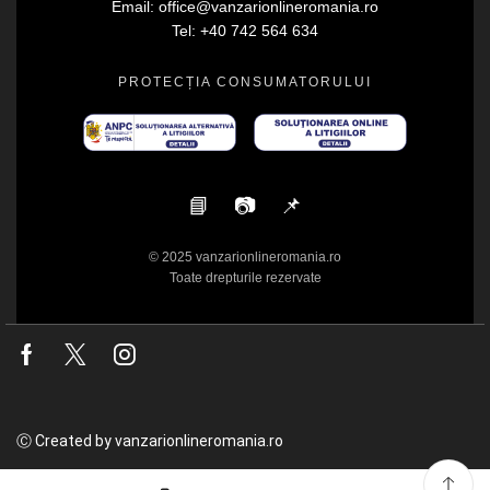
Email: office@vanzarionlineromania.ro
Tel: +40 742 564 634
PROTECȚIA CONSUMATORULUI
📘
📷
📌
© 2025 vanzarionlineromania.ro
Toate drepturile rezervate
Facebook
Twitter
Instagram
Ⓒ Created by vanzarionlineromania.ro