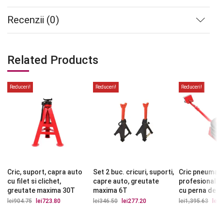
Recenzii (0)
Related Products
Reduceri!
Reduceri!
Reduceri!
Cric, suport, capra auto
Set 2 buc. cricuri, suporti,
Cric pneuma
cu filet si clichet,
capre auto, greutate
profesiona
greutate maxima 30T
maxima 6T
cu perna de
lei
904.75
Prețul
lei
723.80
Prețul
lei
346.50
Prețul
lei
277.20
Prețul
lei
1,395.63
Pr
le
inițial
curent
inițial
curent
ini
a
este:
a
este:
a