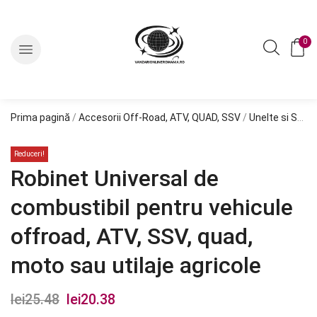
0
Prima pagină
/
Accesorii Off-Road, ATV, QUAD, SSV
/
Unelte si Scule Off-Road, ATV, SSV
Reduceri!
Robinet Universal de
combustibil pentru vehicule
offroad, ATV, SSV, quad,
moto sau utilaje agricole
lei
25.48
Prețul
lei
20.38
Prețul