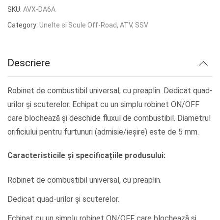
inițial
curent
SKU:
AVX-DA6A
a
este:
Category:
Unelte si Scule Off-Road, ATV, SSV
fost:
lei20.38.
lei25.48.
Descriere
Robinet de combustibil universal, cu preaplin. Dedicat quad-
urilor și scuterelor. Echipat cu un simplu robinet ON/OFF
care blochează și deschide fluxul de combustibil. Diametrul
orificiului pentru furtunuri (admisie/ieșire) este de 5 mm.
Caracteristicile și specificațiile produsului:
Robinet de combustibil universal, cu preaplin.
Dedicat quad-urilor și scuterelor.
Echipat cu un simplu robinet ON/OFF care blochează și