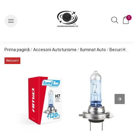
0
Prima pagină
/
Accesorii Autoturisme
/
Iluminat Auto
/
Becuri Halogen
Reduceri!