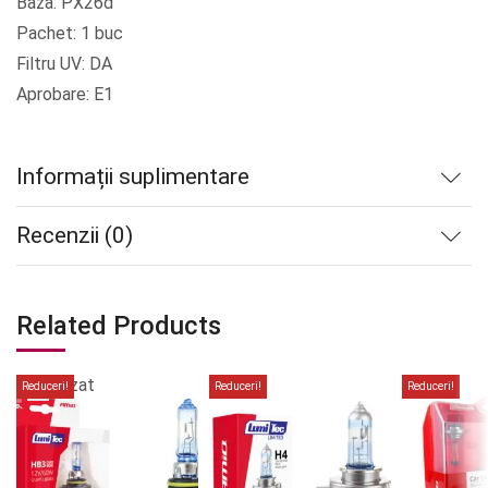
Baza: PX26d
Pachet: 1 buc
Filtru UV: DA
Aprobare: E1
Informații suplimentare
Recenzii (0)
Related Products
Stoc
epuizat
Reduceri!
Reduceri!
Reduceri!