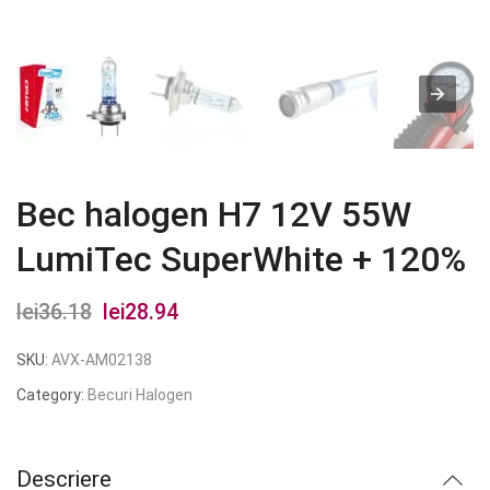
Bec halogen H7 12V 55W
LumiTec SuperWhite + 120%
lei
36.18
Prețul
lei
28.94
Prețul
inițial
curent
SKU:
AVX-AM02138
a
este:
Category:
Becuri Halogen
fost:
lei28.94.
lei36.18.
Descriere