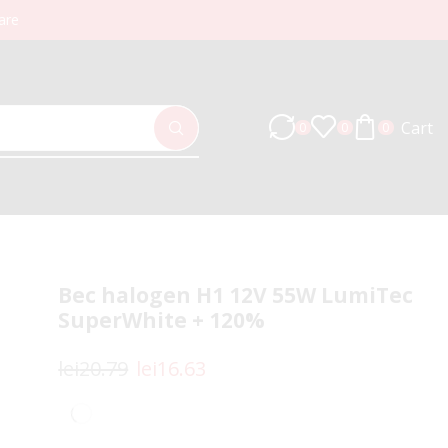
are
Cart
0
0
0
Bec halogen H1 12V 55W LumiTec
SuperWhite + 120%
lei
20.79
lei
16.63