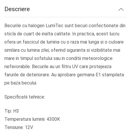
lei34.25.
Descriere
Becurile cu halogen LumiTec sunt becuri confectionate din
sticla de cuart de inalta calitate. In practica, acest lucru
ofera un fascicul de lumina cu o raza mai lunga si o culoare
similara cu lumina zilei, oferind siguranta si vizibilitate mai
mare in timpul sofatului sau in conditii meteorologice
nefavorabile. Becurile au un filtru UV care protejeaza
farurile de deteriorare. Au aprobare germana E1 stampilata
pe baza becului.
Specificatii tehnice:
Tip: H3
Temperatura luminii: 4300K
Tensiune: 12V