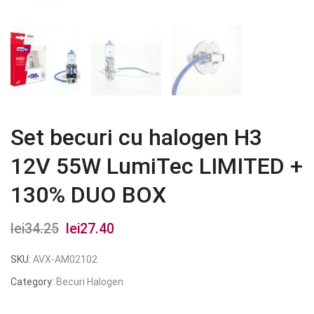
Set becuri cu halogen H3
12V 55W LumiTec LIMITED +
130% DUO BOX
lei
34.25
Prețul
lei
27.40
Prețul
inițial
curent
SKU:
AVX-AM02102
a
este:
Category:
Becuri Halogen
fost:
lei27.40.