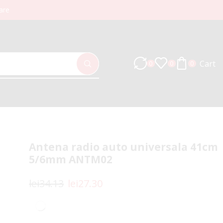
are
Cart
0
0
0
Antena radio auto universala 41cm
5/6mm ANTM02
lei
34.13
lei
27.30