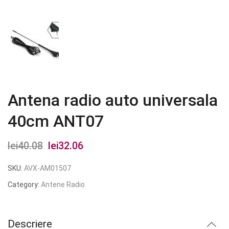
Antena radio auto universala
40cm ANT07
lei
40.08
Prețul
lei
32.06
Prețul
inițial
curent
SKU:
AVX-AM01507
a
este:
Category:
Antene Radio
fost:
lei32.06.
lei40.08.
Descriere