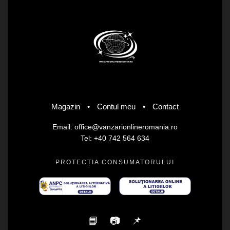
Magazin
•
Contul meu
•
Contact
Email: office@vanzarionlineromania.ro
Tel: +40 742 564 634
PROTECȚIA CONSUMATORULUI
📘
📷
📌